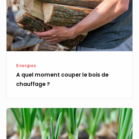
le
bois
de
chauffage ?
Energies
A quel moment couper le bois de
chauffage ?
À
quel
moment