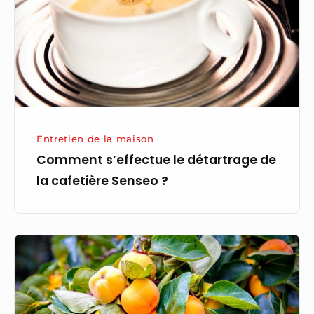
de
la
cafetière
Senseo ?
Entretien de la maison
Comment s’effectue le détartrage de
la cafetière Senseo ?
Comment
tailler
le
plaqueminier ?