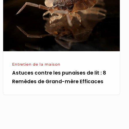
punaises
de
lit
:
8
Remèdes
de
Grand-
Entretien de la maison
mère
Astuces contre les punaises de lit : 8
Efficaces
Remèdes de Grand-mère Efficaces