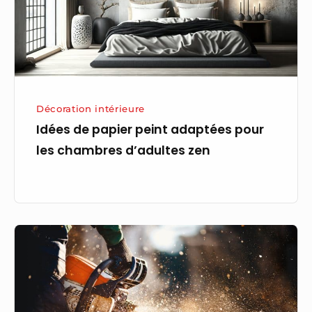
pour
les
chambres
d’adultes
zen
Décoration intérieure
Idées de papier peint adaptées pour
les chambres d’adultes zen
D’où
vient
l’idée
de