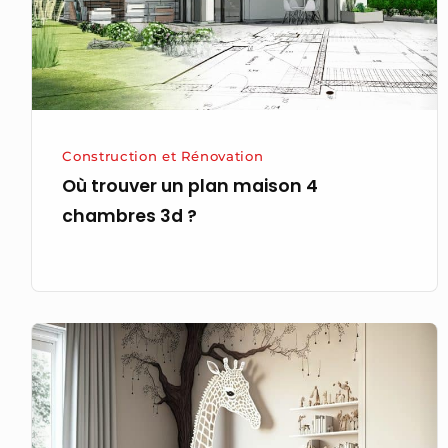
4
chambres 3d
?
Construction et Rénovation
Où trouver un plan maison 4
chambres 3d ?
Faire
une
chambre
bébé