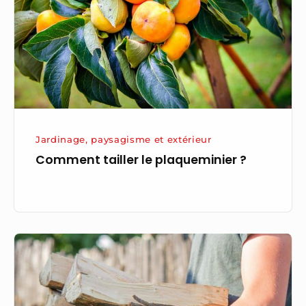
Jardinage, paysagisme et extérieur
Comment tailler le plaqueminier ?
A
quel
moment
couper