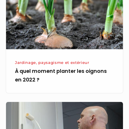
planter
les
oignons
en
2022
?
Jardinage, paysagisme et extérieur
À quel moment planter les oignons
en 2022 ?
Découvrez
les
techniques