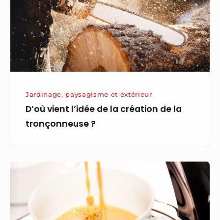
la
création
de
la
tronçonneuse
?
Jardinage, paysagisme et extérieur
D’où vient l’idée de la création de la
tronçonneuse ?
Comment
s’effectue
le
détartrage