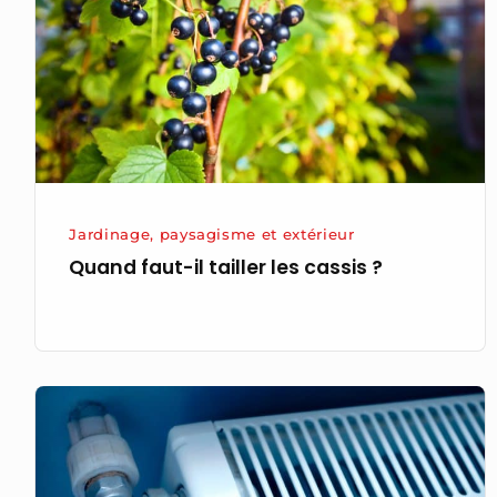
les
cassis ?
Jardinage, paysagisme et extérieur
Quand faut-il tailler les cassis ?
Radiateurs
à
inertie