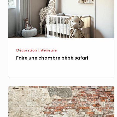
safari
Décoration intérieure
Faire une chambre bébé safari
Astuces
pour
cacher
un