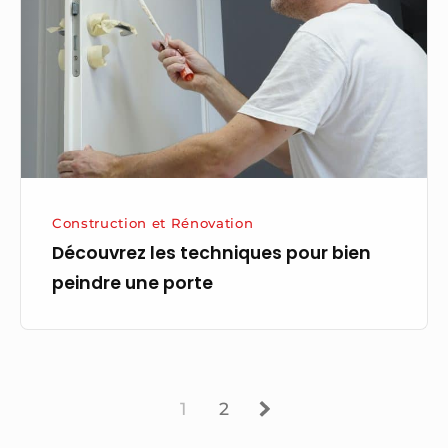
pour
bien
peindre
une
porte
Construction et Rénovation
Découvrez les techniques pour bien
peindre une porte
Page
Page
Next
1
2