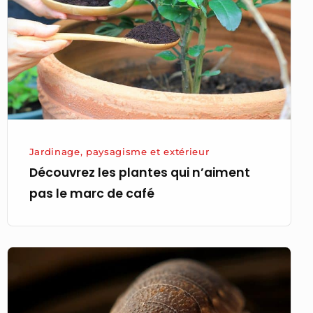
qui
n’aiment
pas
le
marc
de
café
Jardinage, paysagisme et extérieur
Découvrez les plantes qui n’aiment
pas le marc de café
Astuces
contre
les