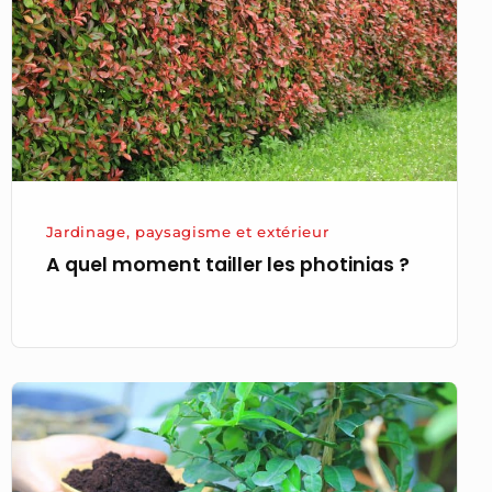
les
photinias ?
Jardinage, paysagisme et extérieur
A quel moment tailler les photinias ?
Découvrez
les
plantes