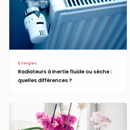
fluide
ou
sèche :
quelles
différences ?
Energies
Radiateurs à inertie fluide ou sèche :
quelles différences ?
De
quelle
manière