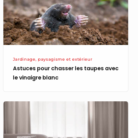
taupes
avec
le
vinaigre
blanc
Jardinage, paysagisme et extérieur
Astuces pour chasser les taupes avec
le vinaigre blanc
Quelle
est
la
longueur