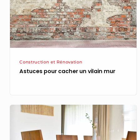
vilain
mur
Construction et Rénovation
Astuces pour cacher un vilain mur
Table
en
chêne :
Quelles