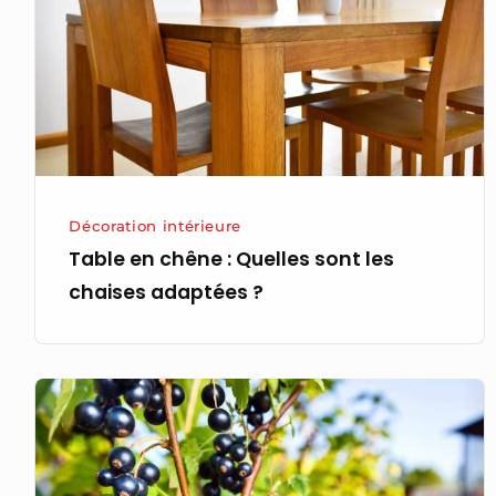
sont
les
chaises
adaptées ?
Décoration intérieure
Table en chêne : Quelles sont les
chaises adaptées ?
Quand
faut-
il
tailler