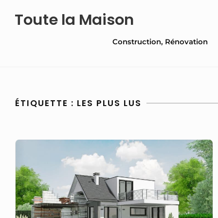
Skip
Toute la Maison
to
Site
content
Construction, Rénovation
Navigation
ÉTIQUETTE :
LES PLUS LUS
Où
trouver
un
plan
maison