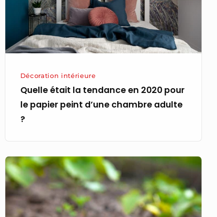
2020
pour
le
papier
peint
d’une
Décoration intérieure
chambre
Quelle était la tendance en 2020 pour
adulte
le papier peint d’une chambre adulte
?
?
Astuces
pour
chasser
les