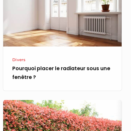
sous
une
fenêtre ?
Divers
Pourquoi placer le radiateur sous une
fenêtre ?
A
quel
moment
tailler