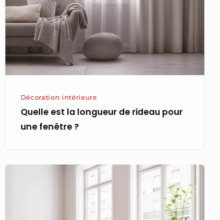
de
rideau
pour
une
fenêtre ?
Décoration intérieure
Quelle est la longueur de rideau pour
une fenêtre ?
Pourquoi
placer
le
radiateur