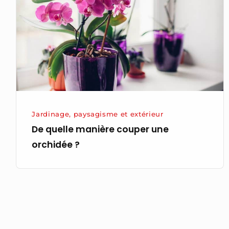
couper
une
orchidée
?
Jardinage, paysagisme et extérieur
De quelle manière couper une
orchidée ?
Navigation
des