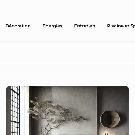
Décoration
Energies
Entretien
Piscine et S
Idées
de
papier
peint
adaptées