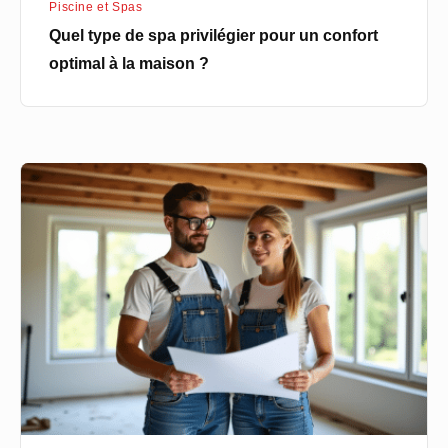
Piscine et Spas
maison
Quel type de spa privilégier pour un confort
?
optimal à la maison ?
Rénovation
de
maison
à
Rennes
:
les
étapes
clés
pour