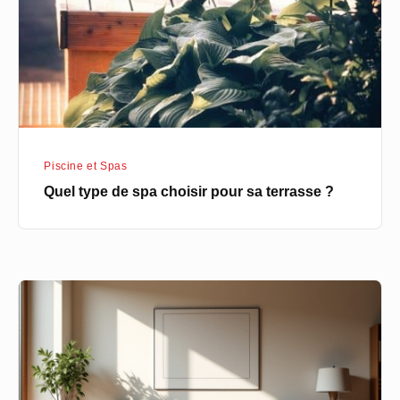
pour
sa
terrasse
?
Piscine et Spas
Quel type de spa choisir pour sa terrasse ?
Quelle
taille
choisir
pour
un