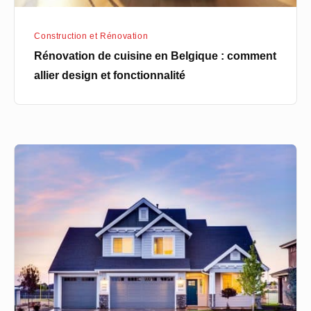
et
fonctionnalité
Construction et Rénovation
Rénovation de cuisine en Belgique : comment
allier design et fonctionnalité
Les
cadeaux
personnalisés
pour
la
maison
:
une
tendance