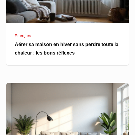
toute
la
chaleur
:
Energies
les
Aérer sa maison en hiver sans perdre toute la
bons
chaleur : les bons réflexes
réflexes
3
astuces
pour
agrandir
votre
pièce