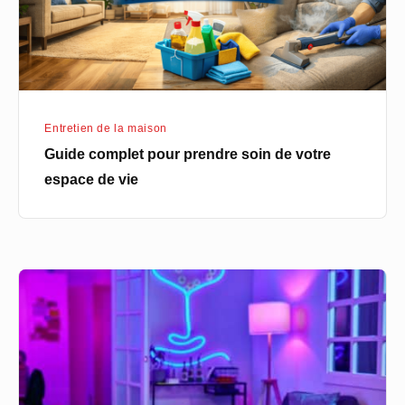
votre
espace
de
vie
Entretien de la maison
Guide complet pour prendre soin de votre
espace de vie
Mur
décoratif
illuminé
avec
un