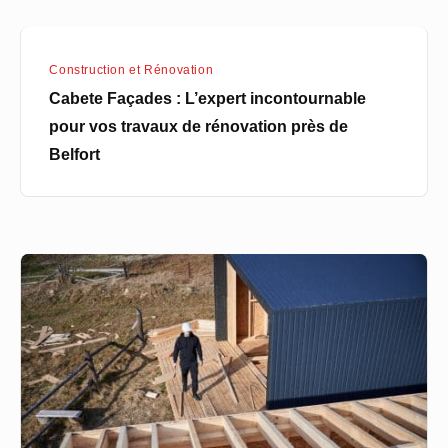
Construction et Rénovation
Cabete Façades : L’expert incontournable
pour vos travaux de rénovation près de
Belfort
Construire
ou
rénover
:
quel
est
le