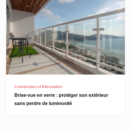
vue
en
verre
:
protéger
son
extérieur
sans
perdre
de
Construction et Rénovation
luminosité
Brise-vue en verre : protéger son extérieur
sans perdre de luminosité