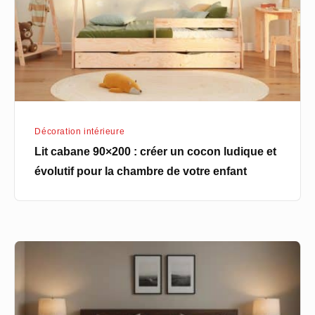
un
cocon
ludique
et
évolutif
pour
Décoration intérieure
la
Lit cabane 90×200 : créer un cocon ludique et
chambre
évolutif pour la chambre de votre enfant
de
votre
enfant
Chambre
minimaliste
:
quels