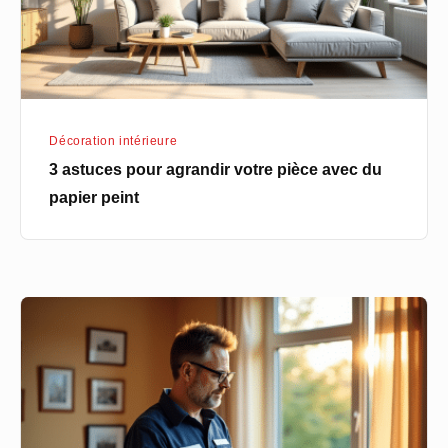
avec
du
papier
peint
Décoration intérieure
3 astuces pour agrandir votre pièce avec du
papier peint
Pourquoi
choisir
un
chauffagiste
local