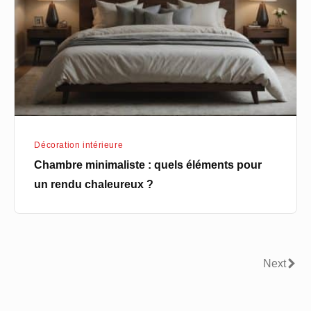
éléments
pour
un
rendu
chaleureux
?
Décoration intérieure
Chambre minimaliste : quels éléments pour
un rendu chaleureux ?
Navigation
Next
Next
des
articles