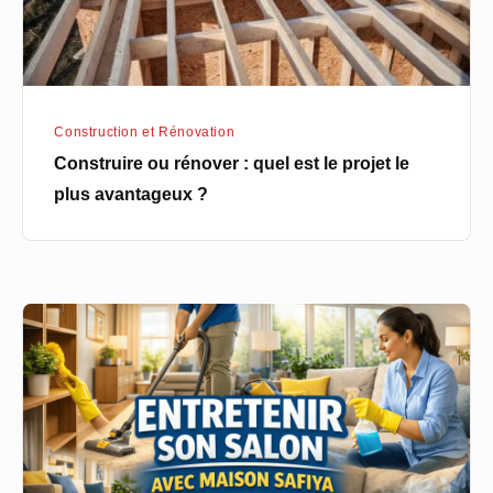
projet
le
plus
avantageux
Construction et Rénovation
?
Construire ou rénover : quel est le projet le
plus avantageux ?
Guide
complet
pour
prendre
soin
de