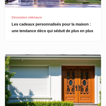
déco
qui
Décoration intérieure
séduit
Les cadeaux personnalisés pour la maison :
de
une tendance déco qui séduit de plus en plus
plus
en
plus
Options
de
volets
roulants
sur
mesure
:
ce