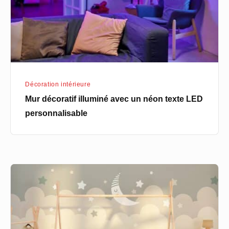
néon
texte
LED
personnalisable
Décoration intérieure
Mur décoratif illuminé avec un néon texte LED
personnalisable
Lit
cabane
90×200
:
créer