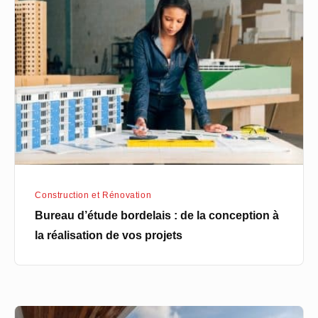
d’étude
bordelais
:
de
la
conception
à
la
réalisation
de
Construction et Rénovation
vos
Bureau d’étude bordelais : de la conception à
projets
la réalisation de vos projets
Brise-