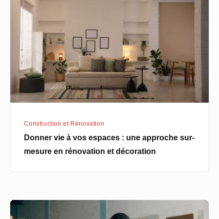
à
vos
espaces
:
une
approche
sur-
mesure
en
Construction et Rénovation
rénovation
Donner vie à vos espaces : une approche sur-
et
mesure en rénovation et décoration
décoration
Bureau