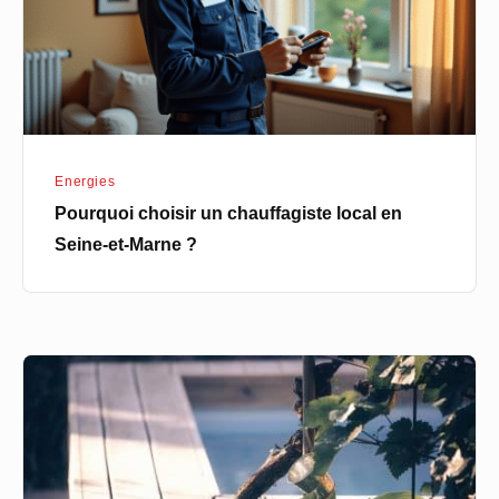
en
Seine-
et-
Marne
?
Energies
Pourquoi choisir un chauffagiste local en
Seine-et-Marne ?
Quel
type
de
spa
choisir