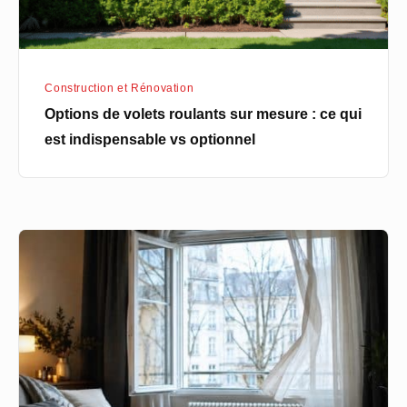
qui
est
indispensable
Construction et Rénovation
vs
Options de volets roulants sur mesure : ce qui
optionnel
est indispensable vs optionnel
Aérer
sa
maison
en
hiver
sans
perdre