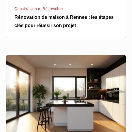
réussir
Construction et Rénovation
son
Rénovation de maison à Rennes : les étapes
projet
clés pour réussir son projet
Rénovation
de
cuisine
en
Belgique
:
comment
allier
design