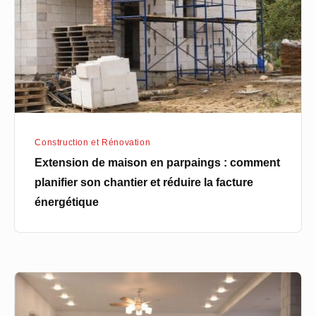
parpaings
:
comment
planifier
son
chantier
et
Construction et Rénovation
réduire
Extension de maison en parpaings : comment
la
planifier son chantier et réduire la facture
facture
énergétique
énergétique
Donner
vie