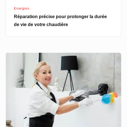
chaudière
Energies
Réparation précise pour prolonger la durée
de vie de votre chaudière
Meilleure
agence
de
gouvernante
de
ménage
à
Lyon