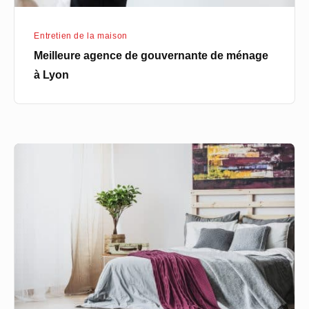
Entretien de la maison
Meilleure agence de gouvernante de ménage
à Lyon
Comment
choisir
la
literie
idéale
pour
améliorer
la
qualité