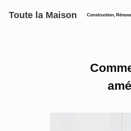
Skip
Site
Toute la Maison
to
Construction, Rénova
Navigation
content
Comment
amél