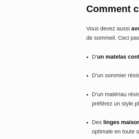
Comment co
Vous devez aussi
avo
de sommeil. Ceci pass
D’
un matelas conf
D’un sommier résis
D’un matériau résist
préférez un style p
Des
linges maiso
optimale en toute 