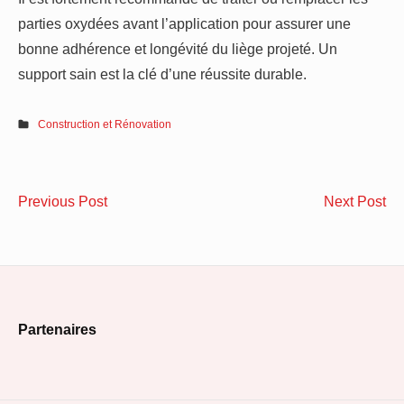
parties oxydées avant l’application pour assurer une
bonne adhérence et longévité du liège projeté. Un
support sain est la clé d’une réussite durable.
Construction et Rénovation
Navigation
Poser
re
Previous Post
Next Post
de
une
un
porte
pa
l’article
battante
flo
dans
co
Footer
une
av
Partenaires
cage
un
Widget
d’escalier
pl
Area
ouverte
ch