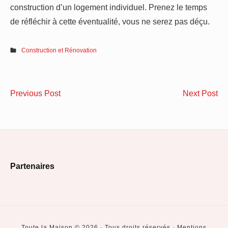
construction d’un logement individuel. Prenez le temps
de réfléchir à cette éventualité, vous ne serez pas déçu.
Construction et Rénovation
Navigation
La
Qu
Previous Post
Next Post
de
reproduction
mo
de
de
l’article
menuiseries
P
à
mu
Footer
l’identique
cho
Partenaires
pour
Widget
la
Area
conservation
du
Toute la Maison © 2026 · Tous droits réservés · Mentions