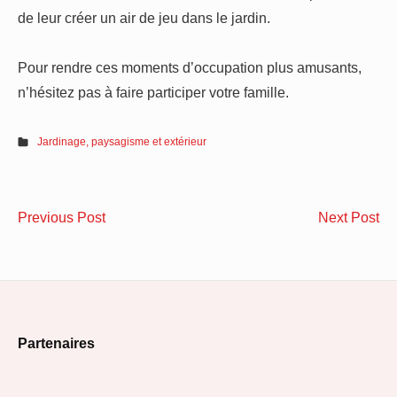
de leur créer un air de jeu dans le jardin.
Pour rendre ces moments d’occupation plus amusants,
n’hésitez pas à faire participer votre famille.
Jardinage, paysagisme et extérieur
Navigation
Comment
Le
Previous Post
Next Post
de
améliorer
re
l’isolation
de
l’article
d’une
sol
maison
po
Footer
le
Partenaires
ga
Widget
le