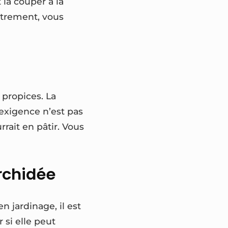
 la couper à la
Autrement, vous
 propices. La
 exigence n’est pas
rait en pâtir. Vous
orchidée
n jardinage, il est
 si elle peut