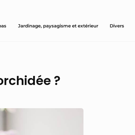
pas
Jardinage, paysagisme et extérieur
Divers
orchidée ?