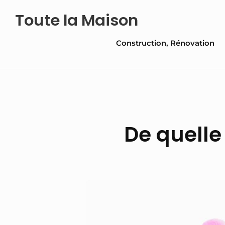
Skip
Toute la Maison
to
Site
content
Construction, Rénovation
Navigation
De quelle