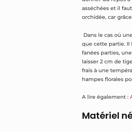
asséchées et il fau
orchidée, car grâce
Dans le cas où une
que cette partie. I
fanées parties, un
laisser 2 cm de ti
frais à une tempéra
hampes florales pou
A lire également :
Matériel n