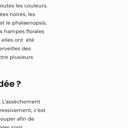
toutes les couleurs.
ées noires, les
st le phalaenopsis.
es hampes florales
 elles ont été
rveilles des
ttre plusieurs
dée ?
s. L’assèchement
gressivement, c’est
couper afin de
ales sont