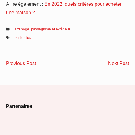
A lire également :
En 2022, quels critères pour acheter
une maison ?
Jardinage, paysagisme et extérieur
les plus lus
Navigation
Découvrez
Ra
Previous Post
Next Post
de
les
à
plantes
ine
l’article
qui
flu
n’aiment
ou
Footer
pas
sè
Partenaires
le
qu
Widget
marc
dif
Area
de