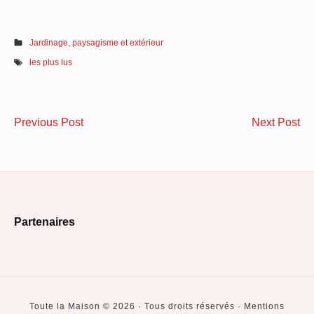
Jardinage, paysagisme et extérieur
les plus lus
Navigation
A
Po
Previous Post
Next Post
de
quel
pl
moment
le
l’article
couper
rad
le
so
Footer
bois
un
Partenaires
de
fen
Widget
chauffage ?
Area
Toute la Maison © 2026 · Tous droits réservés · Mentions