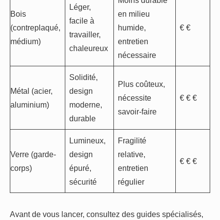
Moins durable
Léger,
Bois
en milieu
facile à
(contreplaqué,
humide,
€ €
travailler,
médium)
entretien
chaleureux
nécessaire
Solidité,
Plus coûteux,
Métal (acier,
design
nécessite
€ € €
aluminium)
moderne,
savoir-faire
durable
Lumineux,
Fragilité
Verre (garde-
design
relative,
€ € €
corps)
épuré,
entretien
sécurité
régulier
Avant de vous lancer, consultez des guides spécialisés,