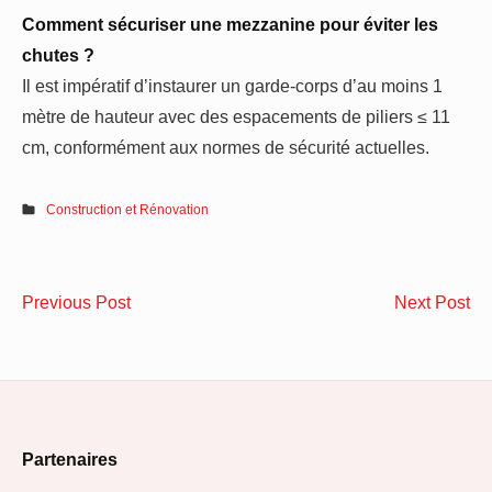
Comment sécuriser une mezzanine pour éviter les
chutes ?
Il est impératif d’instaurer un garde-corps d’au moins 1
mètre de hauteur avec des espacements de piliers ≤ 11
cm, conformément aux normes de sécurité actuelles.
Construction et Rénovation
Navigation
étanchéifier
Ha
Previous Post
Next Post
de
une
les
maison
co
l’article
en
d’
torchis
mu
Footer
avec
so
Partenaires
du