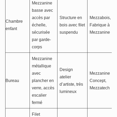
Mezzanine
basse avec
accès par
Structure en
Mezzabois, La
Chambre
échelle,
bois avec filet
Fabrique à
enfant
sécurisée
suspendu
Mezzanine
par garde-
corps
Mezzanine
métallique
Design
avec
Mezzanine
atelier
Bureau
plancher en
Concept,
d’artiste, très
verre, accès
Mezzatech
lumineux
escalier
fermé
Filet