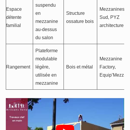
suspendu
Espace
Mezzanines d
en
Structure
détente
Sud, PYZ
mezzanine
ossature bois
familial
architecture
au-dessus
du salon
Plateforme
modulable
Mezzanine
Rangement
légère,
Bois et métal
Factory,
utilisée en
Equip’Mezzan
mezzanine