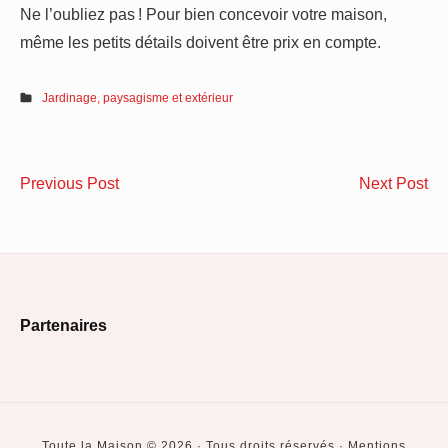
Ne l’oubliez pas ! Pour bien concevoir votre maison,
même les petits détails doivent être prix en compte.
Jardinage, paysagisme et extérieur
Navigation
Quelles
Co
Previous Post
Next Post
de
sont
cho
les
du
l’article
principales
mo
missions
de
Footer
d’un
jar
Partenaires
chauffagiste
de
Widget
?
qua
Area
?
Toute la Maison © 2026 · Tous droits réservés · Mentions