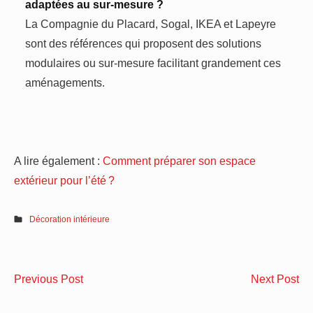
adaptées au sur-mesure ?
La Compagnie du Placard, Sogal, IKEA et Lapeyre
sont des références qui proposent des solutions
modulaires ou sur-mesure facilitant grandement ces
aménagements.
A lire également :
Comment préparer son espace
extérieur pour l’été ?
Décoration intérieure
Navigation
Concevoir
Cr
Previous Post
Next Post
de
un
un