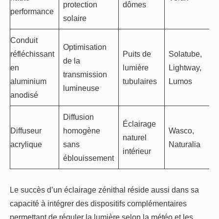
protection
dômes
performance
solaire
Conduit
Optimisation
réfléchissant
Puits de
Solatube,
de la
en
lumière
Lightway,
transmission
aluminium
tubulaires
Lumos
lumineuse
anodisé
Diffusion
Éclairage
Diffuseur
homogène
Wasco,
naturel
acrylique
sans
Naturalia
intérieur
éblouissement
Le succès d’un éclairage zénithal réside aussi dans sa
capacité à intégrer des dispositifs complémentaires
permettant de réguler la lumière selon la météo et les