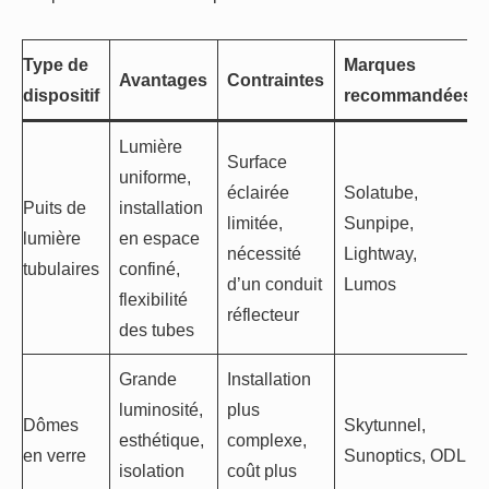
Type de
Marques
Avantages
Contraintes
dispositif
recommandées
Lumière
Surface
uniforme,
éclairée
Solatube,
Puits de
installation
limitée,
Sunpipe,
lumière
en espace
nécessité
Lightway,
tubulaires
confiné,
d’un conduit
Lumos
flexibilité
réflecteur
des tubes
Grande
Installation
luminosité,
plus
Dômes
Skytunnel,
esthétique,
complexe,
en verre
Sunoptics, ODL
isolation
coût plus