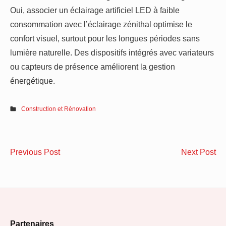
Oui, associer un éclairage artificiel LED à faible
consommation avec l’éclairage zénithal optimise le
confort visuel, surtout pour les longues périodes sans
lumière naturelle. Des dispositifs intégrés avec variateurs
ou capteurs de présence améliorent la gestion
énergétique.
Construction et Rénovation
Navigation
comment
Co
Previous Post
Next Post
de
transformer
un
une
es
l’article
véranda
nui
en
da
Footer
piscine
un
Partenaires