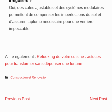
irréguliers ?
Oui, des cales ajustables et des systèmes modulaires
permettent de compenser les imperfections du sol et
d’assurer l’aplomb nécessaire pour une verrière
impeccable.
A lire également :
Relooking de votre cuisine : astuces
pour transformer sans dépenser une fortune
Construction et Rénovation
Navigation
astuces
cho
Previous Post
Next Post
de
pour
un