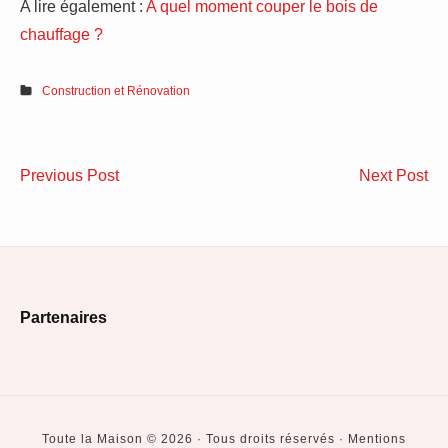
A lire également :
A quel moment couper le bois de
chauffage ?
Construction et Rénovation
Navigation
Quel
Cer
Previous Post
Next Post
de
le
P
salaire
:
l’article
d’un
As
plombier
la
Footer
?
pe
Partenaires
én
Widget
de
Area
vot
ap
Toute la Maison © 2026 · Tous droits réservés · Mentions