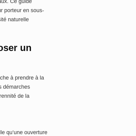
aux. Ce guide
r porteur en sous-
ité naturelle
oser un
rche à prendre à la
des démarches
rennité de la
lle qu’une ouverture