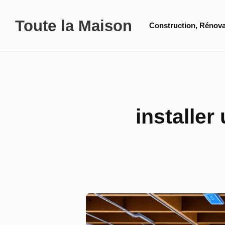
Skip
Site
Toute la Maison
to
Construction, Rénova
Navigation
content
installer