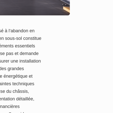
sé à l’abandon en
en sous-sol constitue
léments essentiels
vise pas et demande
surer une installation
 des grandes
e énergétique et
raintes techniques
ise du châssis,
tation détaillée,
inancières