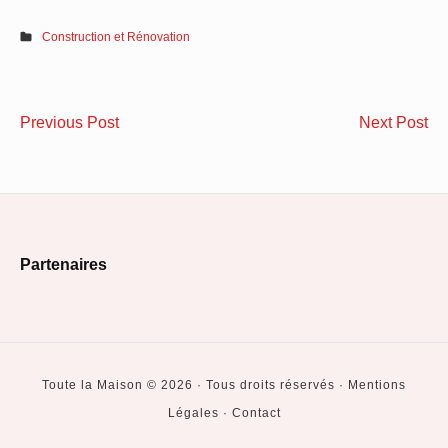
Construction et Rénovation
Navigation
Peinture
Po
Previous Post
Next Post
de
intérieure
fai
:
ap
l’article
les
à
6
un
Footer
couleurs
pr
Partenaires
tendance
po
Widget
pour
am
Area
décorer
et
vos
ins
Toute la Maison © 2026 · Tous droits réservés · Mentions
murs
sa
Légales · Contact
pi