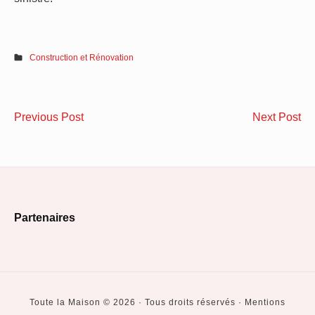
Construction et Rénovation
Navigation
Quelle
Co
Previous Post
Next Post
de
différence
iso
entre
se
l’article
un
co
poêle
pe
Footer
à
ou
Partenaires
pellets
am
Widget
et
?
Area
un
poêle
Toute la Maison © 2026 · Tous droits réservés · Mentions
à