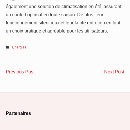
également une solution de climatisation en été, assurant
un confort optimal en toute saison. De plus, leur
fonctionnement silencieux et leur faible entretien en font
un choix pratique et agréable pour les utilisateurs.
Energies
Navigation
Les
Le
Previous Post
Next Post
de
tendances
at
en
de
l’article
décoration
co
intérieure
un
Footer
pour
spé
Partenaires
l’année
en
Widget
2024
ré