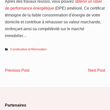
Après des travaux réussis, vous pouvez
obtenir un label
de performance énergétique
(DPE) amélioré. Ce certificat
témoigne de la faible consommation d’énergie de votre
domicile et contribue à rehausser sa valeur marchande,
renforçant ainsi sa compétitivité sur le marché
immobilier…
Construction et Rénovation
Navigation
Pourquoi
Re
Previous Post
Next Post
de
remplacer
de
sa
vot
l’article
chaudière
cu
par
:
Footer
une
as
Partenaires