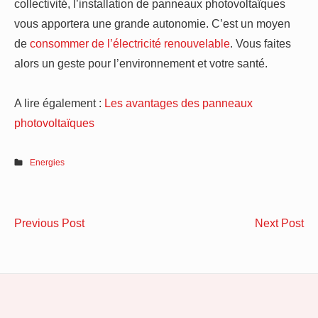
collectivité, l’installation de panneaux photovoltaïques
vous apportera une grande autonomie. C’est un moyen
de
consommer de l’électricité renouvelable
. Vous faites
alors un geste pour l’environnement et votre santé.
A lire également :
Les avantages des panneaux
photovoltaïques
Energies
Navigation
Comment
Co
Previous Post
Next Post
de
choisir
pr
sa
so
l’article
table
es
de
ext