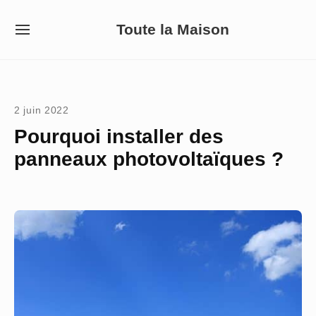
Skip
Toute la Maison
to
SITE
NAVIGATION
content
Site Navigation
2 juin 2022
Pourquoi installer des
panneaux photovoltaïques ?