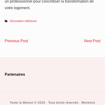
un professionnel pour concrétiser la transformation de
votre logement.
Décoration intérieure
Navigation
TOMAS
Co
Previous Post
Next Post
de
:
as
Le
la
l’article
spécialiste
pro
du
de
Footer
Chauffage,
so
Partenaires
de
lo
Widget
la
co
Area
Plomberie
le
et
vol
Toute la Maison © 2026 · Tous droits réservés · Mentions