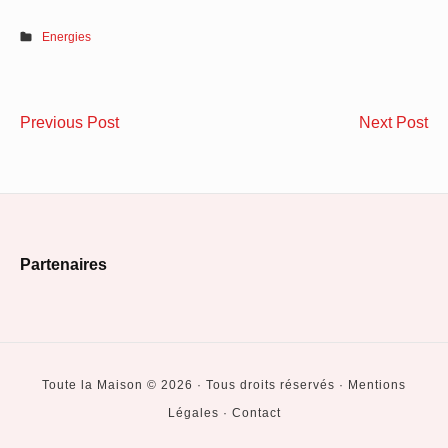
Energies
Navigation
Pourquoi
Po
Previous Post
Next Post
de
faire
de
appel
un
l’article
à
de
un
po
Footer
paysagiste
de
Partenaires
?
la
Widget
pe
Area
?
Toute la Maison © 2026 · Tous droits réservés · Mentions
Légales · Contact