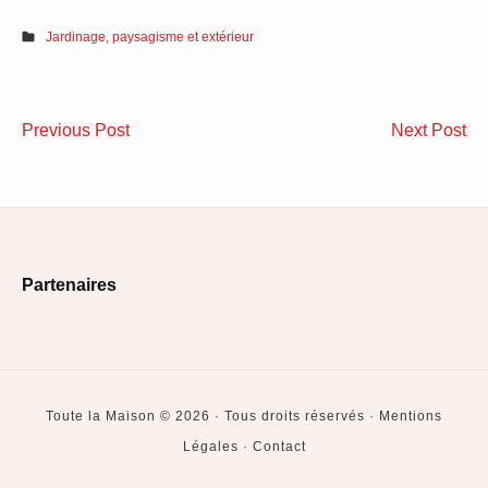
Jardinage, paysagisme et extérieur
Navigation
Les
Fe
Previous Post
Next Post
de
atouts
et
des
vol
l’article
couvertures
:
de
po
Footer
sécurité
l’
Partenaires
de
est
Widget
piscine
si
Area
sur
po
mesure
au
Toute la Maison © 2026 · Tous droits réservés · Mentions
?
Légales · Contact