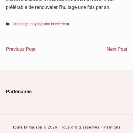
préférable de renouveler l’huilage une fois par an.
Jardinage, paysagisme et extérieur
Navigation
Une
4
Previous Post
Next Post
de
bonne
as
idée
po
l’article
de
am
faire
le
Footer
soi-
con
Partenaires
même
th
Widget
son
de
Area
isolation
sa
par
ma
Toute la Maison © 2026 · Tous droits réservés · Mentions
extérieur