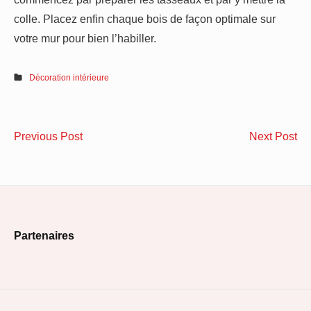
colle. Placez enfin chaque bois de façon optimale sur
votre mur pour bien l’habiller.
Décoration intérieure
Navigation
Comment
Kit
Previous Post
Next Post
de
choisir
de
son
mo
l’article
protège-
po
matelas
por
Footer
?
:
Partenaires
tou
Widget
sa
Area