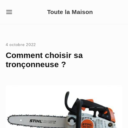
Skip
Toute la Maison
to
SITE
NAVIGATION
content
Site Navigation
4 octobre 2022
Comment choisir sa
tronçonneuse ?