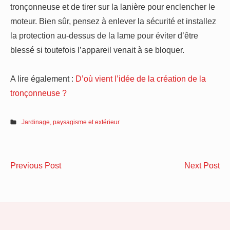
tronçonneuse et de tirer sur la lanière pour enclencher le
moteur. Bien sûr, pensez à enlever la sécurité et installez
la protection au-dessus de la lame pour éviter d’être
blessé si toutefois l’appareil venait à se bloquer.
A lire également :
D’où vient l’idée de la création de la
tronçonneuse ?
Jardinage, paysagisme et extérieur
Navigation
Quels
Qu
Previous Post
Next Post
de
sont
so
les
les
l’article
types
av
de
d’