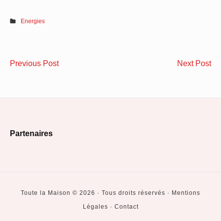
Energies
Navigation
Comment
Qu
Previous Post
Next Post
de
isoler
co
un
la
l’article
appartement
ga
ancien ?
do
Footer
ou
Partenaires
Widget
Area
Toute la Maison © 2026 · Tous droits réservés · Mentions
Légales · Contact