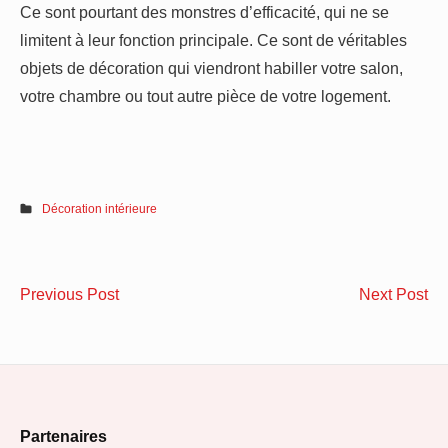
Ce sont pourtant des monstres d’efficacité, qui ne se
limitent à leur fonction principale. Ce sont de véritables
objets de décoration qui viendront habiller votre salon,
votre chambre ou tout autre pièce de votre logement.
Décoration intérieure
Navigation
Pourquoi
Pr
Previous Post
Next Post
de
confier
un
la
fil
l’article
pose
de
de
qua
Footer
vos
po
Partenaires