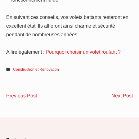
En suivant ces conseils, vos volets battants resteront en
excellent état. Ils allieront ainsi charme et sécurité
pendant de nombreuses années
A lire également :
Pourquoi choisir un volet roulant ?
Construction et Rénovation
Navigation
Préservez
Fe
Previous Post
Next Post
de
la
su
performance
me
l’article
de
vs.
votre
fe
pompe
st