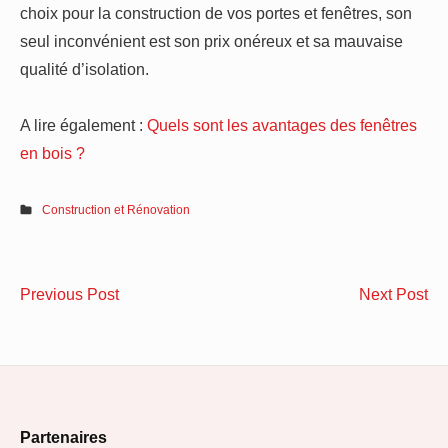
choix pour la construction de vos portes et fenêtres, son
seul inconvénient est son prix onéreux et sa mauvaise
qualité d’isolation.
A lire également :
Quels sont les avantages des fenêtres
en bois ?
Construction et Rénovation
Navigation
Comparatif
Voi
Previous Post
Next Post
de
des
po
meilleurs
la
l’article
matelas
kit
en
est
Footer
2020
par
Partenaires