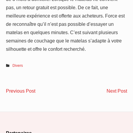
pas, un retour gratuit est possible. De ce fait, une
meilleure expérience est offerte aux acheteurs. Force est
de reconnaître qu’il n’est pas possible d’essayer un
matelas en quelques minutes. C’est suivant plusieurs
semaines de couchage que le matelas s’adapte à votre
silhouette et offre le confort recherché.
Divers
Navigation
Nettoyage
Qu
Previous Post
Next Post
de
de
ma
tapis
cho
l’article
:
po
passez
vo
par
po
Partenaires