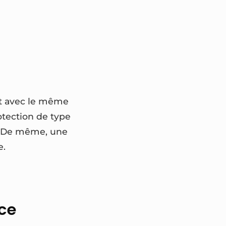
 et avec le même
rotection de type
n. De même, une
e.
nce