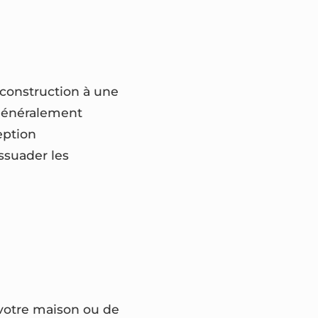
e construction à une
e généralement
eption
issuader les
 votre maison ou de