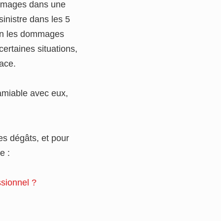
dommages dans une
sinistre dans les 5
elon les dommages
certaines situations,
ace.
l’amiable avec eux,
es dégâts, et pour
e :
ssionnel ?