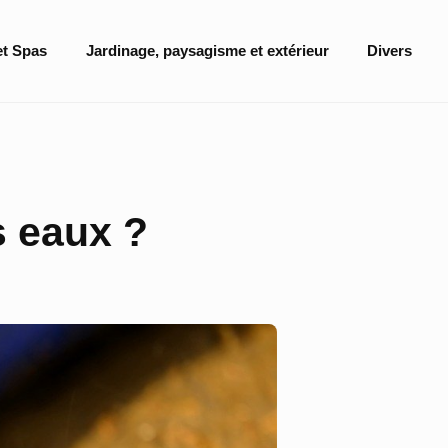
et Spas
Jardinage, paysagisme et extérieur
Divers
s eaux ?