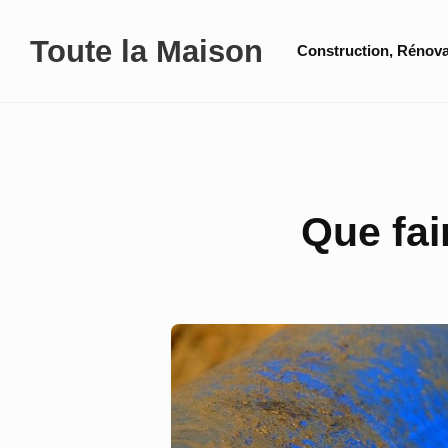
Skip
Site
Toute la Maison
to
Construction, Rénova
Navigation
content
Que fai