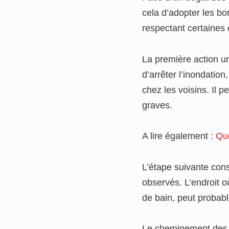
cela d’adopter les bo
respectant certaines 
La première action ur
d’arrêter l’inondatio
chez les voisins. Il p
graves.
A lire également :
Qu
L’étape suivante consi
observés. L’endroit o
de bain, peut probabl
Le cheminement des e