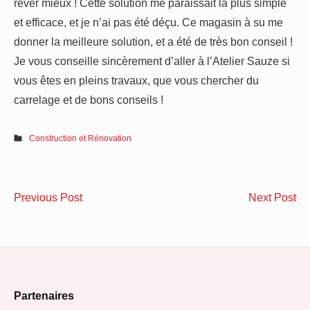
rêver mieux ! Cette solution me paraissait la plus simple
et efficace, et je n’ai pas été déçu. Ce magasin à su me
donner la meilleure solution, et a été de très bon conseil !
Je vous conseille sincèrement d’aller à l’Atelier Sauze si
vous êtes en pleins travaux, que vous chercher du
carrelage et de bons conseils !
Construction et Rénovation
Navigation
Que
Mo
Previous Post
Next Post
de
faire
dé
en
les
l’article
cas
me
de
en
Footer
dégâts
ma
Partenaires