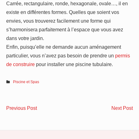
Carrée, rectangulaire, ronde, hexagonale, ovale…, il en
existe en différentes formes. Quelles que soient vos
envies, vous trouverez facilement une forme qui
s’harmonisera parfaitement à l’espace que vous avez
dans votre jardin.
Enfin, puisqu’elle ne demande aucun aménagement
particulier, vous n’avez pas besoin de prendre un
permis
de construire
pour installer une piscine tubulaire.
Piscine et Spas
Navigation
Comment
En
Previous Post
Next Post
de
bien
ma
choisir
:
l’article
vos
qu