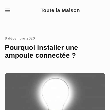
Skip
Toute la Maison
to
SITE
NAVIGATION
content
Site Navigation
8 décembre 2020
Pourquoi installer une
ampoule connectée ?