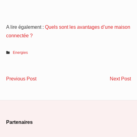
A lire également :
Quels sont les avantages d’une maison
connectée ?
Energies
Navigation
5
Co
Previous Post
Next Post
de
tendances
cho
déco
so
l’article
de
ch
maison
Footer
pour
Partenaires
2021
Widget