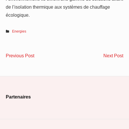
de l’isolation thermique aux systèmes de chauffage
écologique.
Energies
Navigation
Éclairage
Le
Previous Post
Next Post
de
extérieur
bé
avec
à
l’article
détecteur
lo
de
te
Footer
mouvement
de
Partenaires
:
l’i
Widget
comment
th
Area
procéder
pa
?
l’e