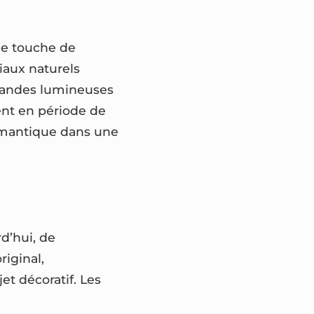
ne touche de
iaux naturels
rlandes lumineuses
ent en période de
romantique dans une
d’hui, de
iginal,
t décoratif. Les