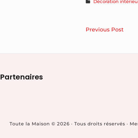
Décoration intérieu
Navigatio
Com
Previous Post
de
chois
un
l’article
paras
haut
Footer
Partenaires
de
gam
Widget
adap
Area
à
l’am
de
Toute la Maison © 2026 · Tous droits réservés · M
votre