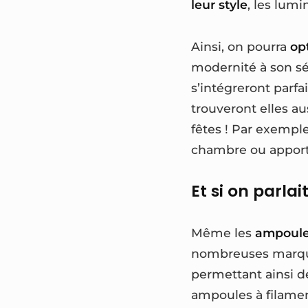
leur style
, les lum
Ainsi, on pourra
op
modernité à son sé
s’intégreront parf
trouveront elles a
fêtes ! Par exempl
chambre ou apport
Et si on parla
Même les
ampoul
nombreuses marques
permettant ainsi d
ampoules à filamen