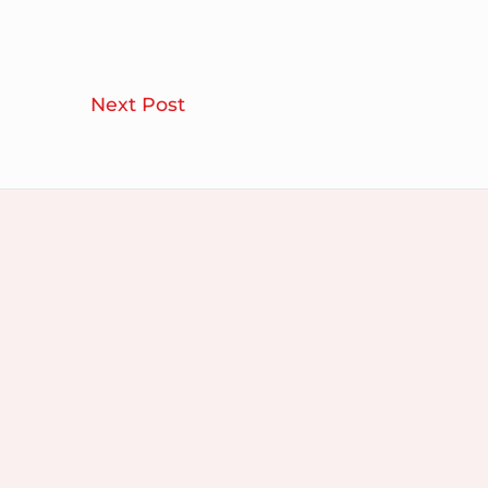
Des
Next Post
astuces
incontournables
pour
augmenter
la
luminosité
dans
votre
intérieur