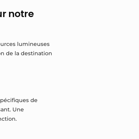
ur notre
sources lumineuses
on de la destination
spécifiques de
sant. Une
nction.