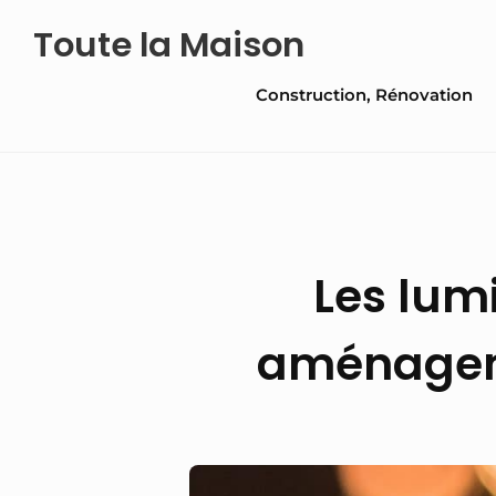
Skip
Toute la Maison
to
Site
content
Construction, Rénovation
Navigation
Les lum
aménagemen