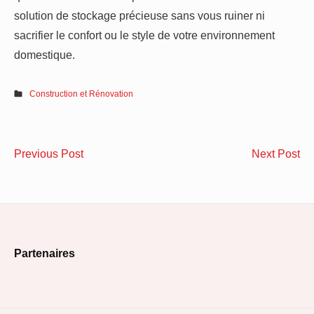
solution de stockage précieuse sans vous ruiner ni
sacrifier le confort ou le style de votre environnement
domestique.
Construction et Rénovation
Navigation
Les
Tro
Previous Post
Next Post
de
qualités
ra
indispensables
de
l’article
d’un
fai
bon
ap
Footer
matelas
à
Partenaires
un
Widget
dé
Area
d’i