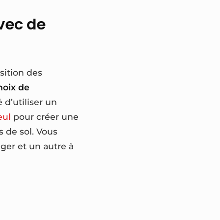
avec de
sition des
hoix de
 d’utiliser un
eul
pour créer une
ts de sol. Vous
nger et un autre à