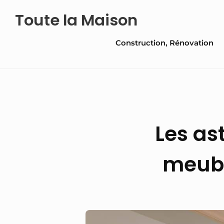
Skip
Toute la Maison
to
Site
content
Construction, Rénovation
Navigation
Les as
meubl