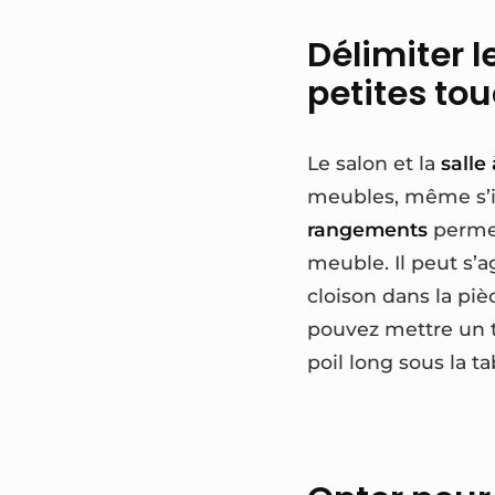
Délimiter l
petites to
Le salon et la
salle
meubles, même s’il
rangements
permett
meuble. Il peut s’
cloison dans la pièc
pouvez mettre un ta
poil long sous la t