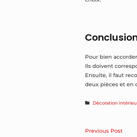
Conclusio
Pour bien accorder 
Ils doivent corres
Ensuite, il faut re
deux pièces et en
Décoration intérieu
Navigatio
Le
Previous Post