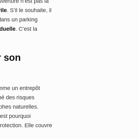
verture n’est pas la
ile
. S’il le souhaite, il
 dans un parking
iduelle
. C’est la
r son
comme un entrepôt
gné des risques
phes naturelles.
’est pourquoi
rotection. Elle couvre