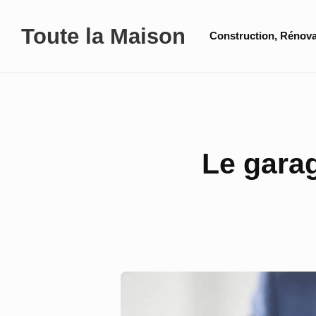
Skip
Site
Toute la Maison
to
Construction, Rénova
Navigation
content
Le garag