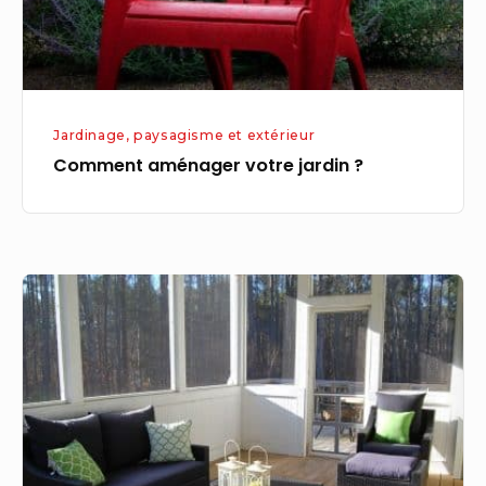
Jardinage, paysagisme et extérieur
Comment aménager votre jardin ?
Aménager
sa
cour
extérieure
ou
sa
véranda