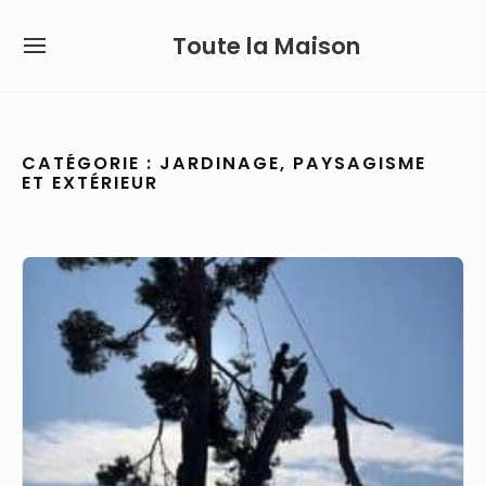
Skip
Toute la Maison
to
SITE
content
NAVIGATION
Site Navigation
CATÉGORIE :
JARDINAGE, PAYSAGISME
ET EXTÉRIEUR
3
raisons
de
faire
appel
à
un
élagueur