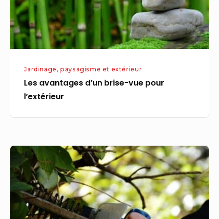
l’extérieur
Jardinage, paysagisme et extérieur
Les avantages d’un brise-vue pour
l’extérieur
Comment
choisir
ses
outils
de