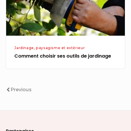
jardinage
Jardinage, paysagisme et extérieur
Comment choisir ses outils de jardinage
Navigation
Previous
Previous
des
articles