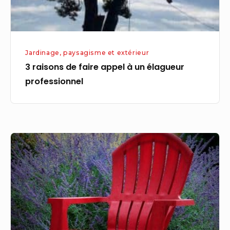
professionnel
Jardinage, paysagisme et extérieur
3 raisons de faire appel à un élagueur
professionnel
Comment
aménager
votre
jardin
?