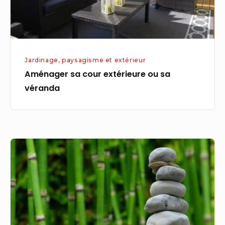
Jardinage, paysagisme et extérieur
Aménager sa cour extérieure ou sa
véranda
Les
avantages
d’un
brise-
vue
pour