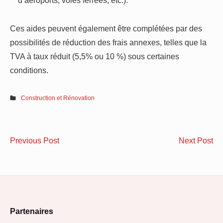
d’aéroports, voies ferrées, etc.).
Ces aides peuvent également être complétées par des
possibilités de réduction des frais annexes, telles que la
TVA à taux réduit (5,5% ou 10 %) sous certaines
conditions.
Construction et Rénovation
Navigation
Comment
So
Previous Post
Next Post
de
choisir
les
ses
tui
l’article
tableaux
:
décoratifs pour
L’
Footer
sublimer
vit
Partenaires