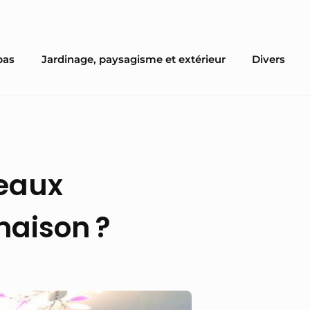
pas
Jardinage, paysagisme et extérieur
Divers
leaux
maison ?