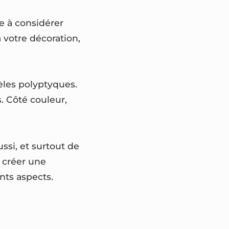
e à considérer
à votre décoration,
dèles polyptyques.
s. Côté couleur,
ssi, et surtout de
à créer une
nts aspects.