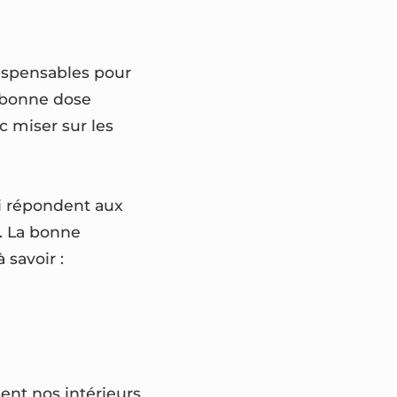
dispensables pour
e bonne dose
nc miser sur les
ui répondent aux
é. La bonne
 savoir :
sent nos intérieurs