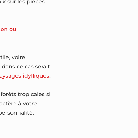
ix sur les pièces
son ou
ile, voire
 dans ce cas serait
aysages idylliques
.
orêts tropicales si
actère à votre
personnalité.