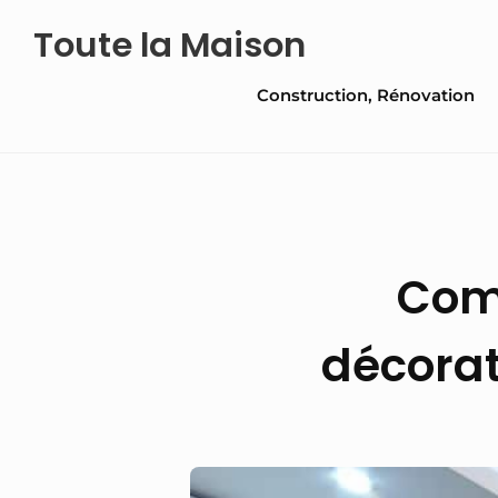
Skip
Toute la Maison
to
Site
content
Construction, Rénovation
Navigation
Comm
décorat