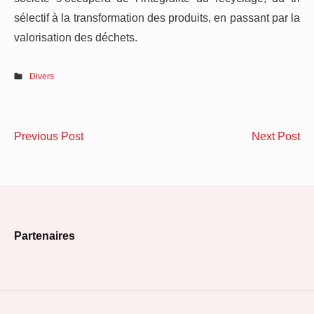
sélectif à la transformation des produits, en passant par la
valorisation des déchets.
Divers
Navigation
Avez-
L’
Previous Post
Next Post
de
vous
d’
pensé
vit
l’article
à
de
installer
pa
Footer
une
Partenaires
caméra
Widget
de
Area
surveillance
Wi-