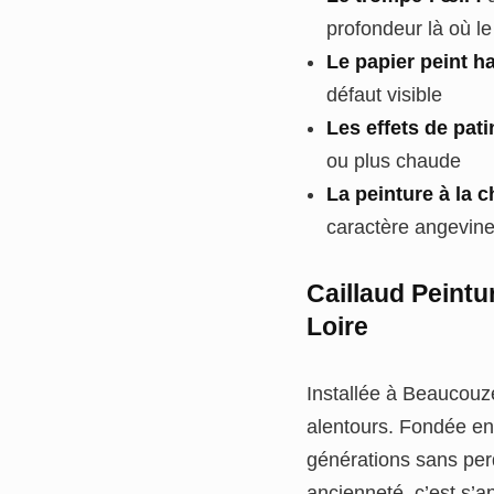
profondeur là où 
Le papier peint h
défaut visible
Les effets de patin
ou plus chaude
La peinture à la c
caractère angevin
Caillaud Peintu
Loire
Installée à Beaucouz
alentours. Fondée en 
générations sans perd
ancienneté, c’est s’