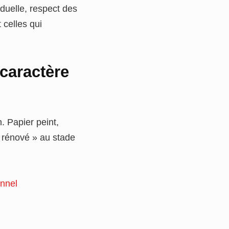
iduelle, respect des
t celles qui
 caractère
. Papier peint,
 « rénové » au stade
onnel