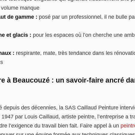
le volume manque
aut de gamme :
posé par un professionnel, il ne bulle p
e et glacis :
pour les espaces où l’on cherche une amb
haux :
respirante, mate, très tendance dans les rénovat
es
re à Beaucouzé : un savoir-faire ancré da
é depuis des décennies, la SAS Caillaud Peinture intervi
1947 par Louis Caillaud, artiste peintre, l’entreprise a t
re l’exigence du travail bien fait. Faire appel à un
peint
appuyer sur une équipe formée aux techniques classiques