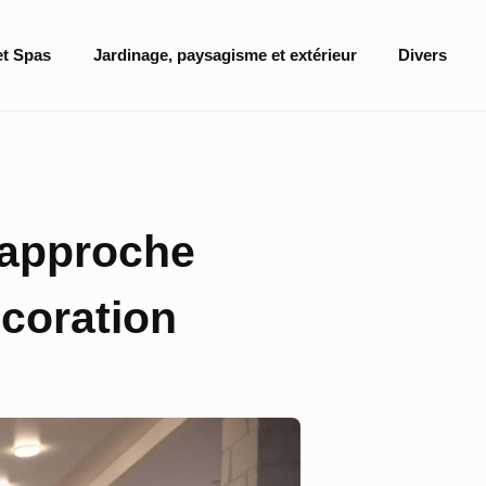
et Spas
Jardinage, paysagisme et extérieur
Divers
 approche
coration