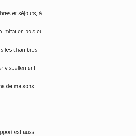
res et séjours, à
n imitation bois ou
ns les chambres
er visuellement
ons de maisons
pport est aussi