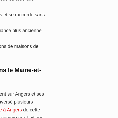
as et se raccorde sans
iance plus ancienne
ions de maisons de
ns le Maine-et-
ent sur Angers et ses
raversé plusieurs
re à Angers
de cette
 comme aux finitions