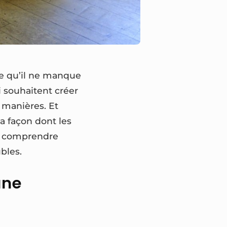
rte qu’il ne manque
i souhaitent créer
s manières. Et
la façon dont les
ur comprendre
bles.
une