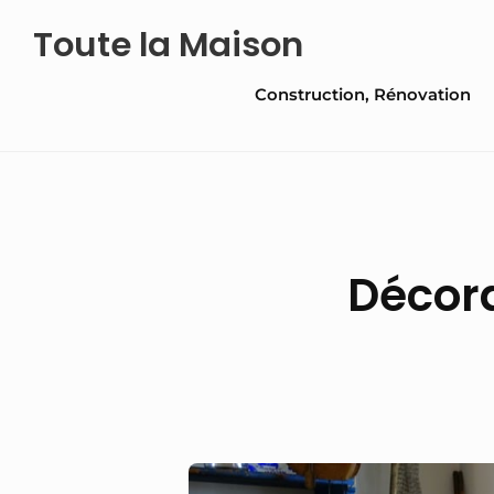
Skip
Toute la Maison
to
Site
content
Construction, Rénovation
Navigation
Décora