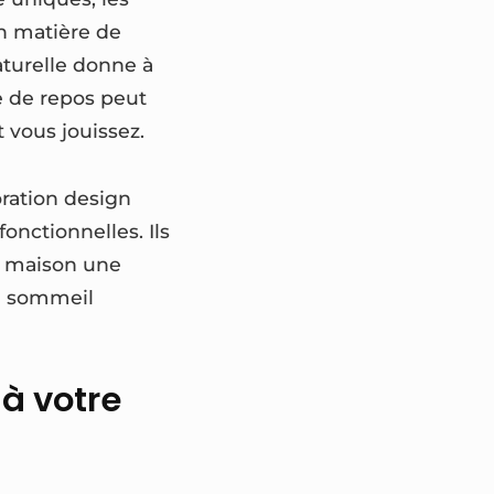
En matière de
aturelle donne à
e de repos peut
 vous jouissez.
oration design
nctionnelles. Ils
la maison une
un sommeil
 à votre