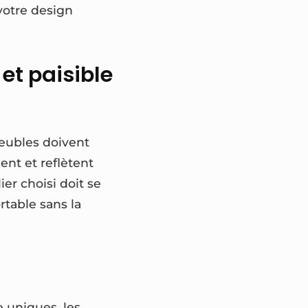
 votre design
et paisible
eubles doivent
ent et reflètent
er choisi doit se
rtable sans la
e uniques, les