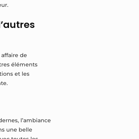
eur.
d’autres
 affaire de
utres éléments
tions et les
te.
odernes, l’ambiance
ns une belle
vec toutes les