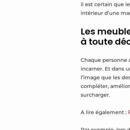
il est certain que 
intérieur d’une ma
Les meuble
à toute dé
Chaque personne a
incarner. Et dans u
l’image que les des
compléter, améliore
surcharger.
A lire également :
Par exemple, lors 