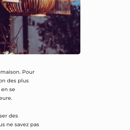
e maison. Pour
on des plus
t en se
eure.
ser des
us ne savez pas