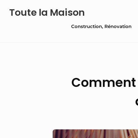
Skip
Toute la Maison
to
Site
content
Construction, Rénovation
Navigation
Comment u